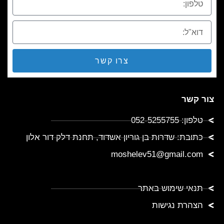
צרו קשר
צור קשר
טלפון: 052-5255755
כתובת: שדרות בן גוריון אשדוד, תחנת דלק דור אלון
moshelev51@gmail.com
תנאי שימוש באתר
הצהרת נגישות