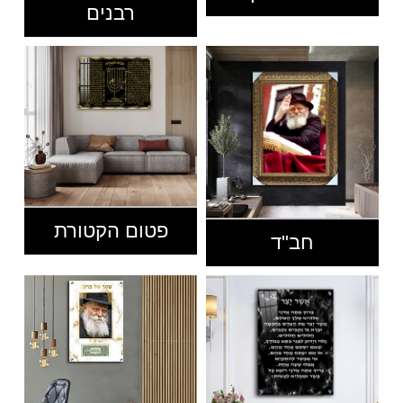
רבנים
פטום הקטורת
חב"ד