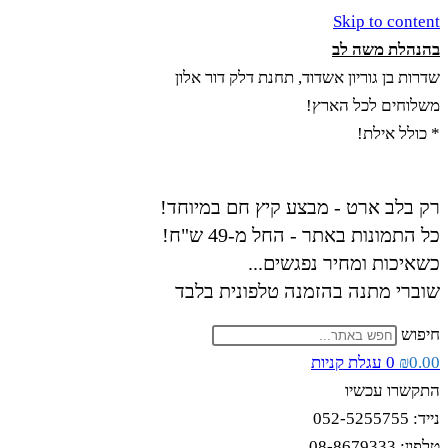
Skip to content
בהנהלת משה לב
שדרות בן גוריון אשדוד, תחנת דלק דור אלון
משלוחים לכל הארץ!
* כולל אילת!
רק בלב ארט - מבצע קיץ חם במיוחד!
כל התמונות באתר - החל מ-49 ש"ח!
כשאיכות ומחיר נפגשים...
שוברי מתנה בהזמנה טלפונית בלבד
חיפוש
0.00
₪
0
עגלת קניות
התקשרו עכשיו
נייד: 052-5255755
טלפון: 08-8679333