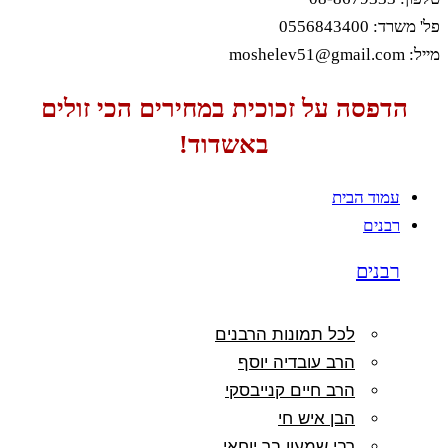
פל' משרד: 0556843400
מייל: moshelev51@gmail.com
הדפסה על זכוכית במחירים הכי זולים
באשדוד!
עמוד הבית
רבנים
רבנים
לכל תמונות הרבנים
הרב עובדיה יוסף
הרב חיים קנייבסקי
הבן איש חי
רבי שמעון בר יוחאי