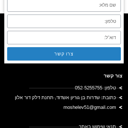
צרו קשר
צור קשר
טלפון: 052-5255755
כתובת: שדרות בן גוריון אשדוד, תחנת דלק דור אלון
moshelev51@gmail.com
תנאי שימוש באתר