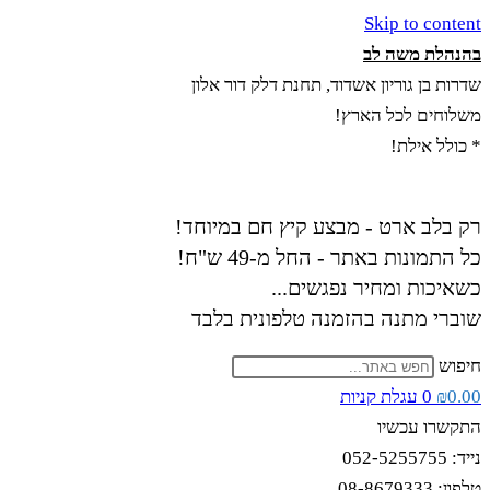
Skip to content
בהנהלת משה לב
שדרות בן גוריון אשדוד, תחנת דלק דור אלון
משלוחים לכל הארץ!
* כולל אילת!
רק בלב ארט - מבצע קיץ חם במיוחד!
כל התמונות באתר - החל מ-49 ש"ח!
כשאיכות ומחיר נפגשים...
שוברי מתנה בהזמנה טלפונית בלבד
חיפוש
0.00
₪
0
עגלת קניות
התקשרו עכשיו
נייד: 052-5255755
טלפון: 08-8679333