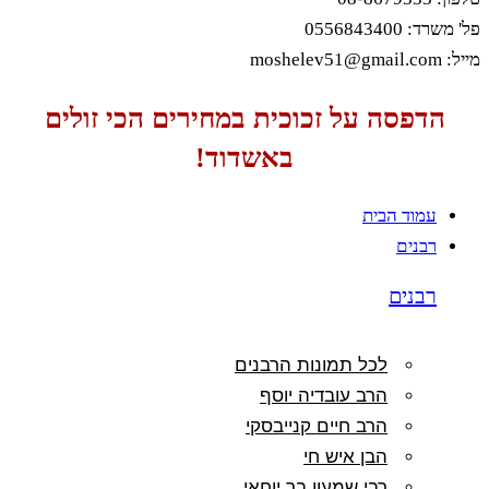
פל' משרד: 0556843400
מייל: moshelev51@gmail.com
הדפסה על זכוכית במחירים הכי זולים
באשדוד!
עמוד הבית
רבנים
רבנים
לכל תמונות הרבנים
הרב עובדיה יוסף
הרב חיים קנייבסקי
הבן איש חי
רבי שמעון בר יוחאי