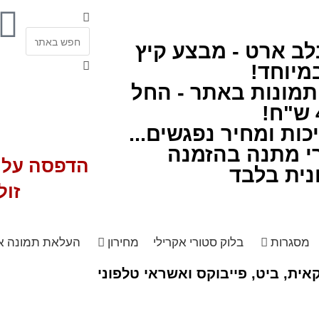
לב ארט - מבצע קיץ
מיוחד!
תמונות באתר - החל
ות ומחיר נפגשים...
י מתנה בהזמנה
הדפסה על ז
נית בלבד
זול
מסגרות
בלוק סטורי אקרילי
מחירון
העלאת תמונה א
ית, ביט, פייבוקס ואשראי טלפוני