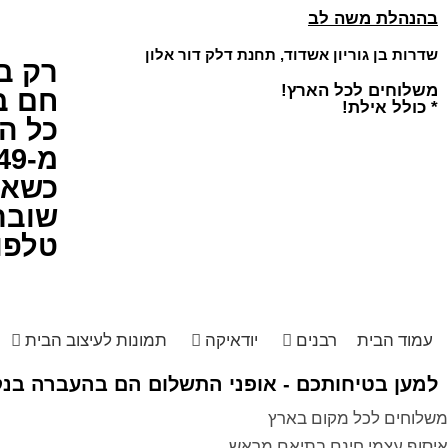
בהנהלת משה לב
שדרות בן גוריון אשדוד, תחנת דלק דור אלון
רק ב
משלוחים לכל הארץ!
חם ב
* כולל אילת!
כל ה
מ-49 ש"ח!
כשאיכ
שובר
טלפו
עמוד הבית
רבנים
יודאיקה
תמונות לעיצוב הבית
למען בטיחותכם - אופני התשלום הם בהעברה בנקא
משלוחים לכל מקום בארץ
איסוף עצמי חינם בתיאם מראש