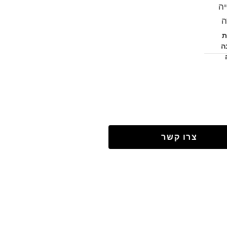
יה
ה
ת
ה
צרו קשר