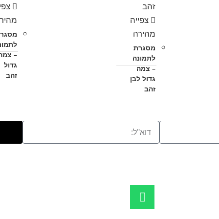
צפי
צפייה
מהיר
מהירה
מסגר
לתמונ
מסגרת
– צמה
לתמונה
גדול
– צמה
זהב
גדול לבן
זהב