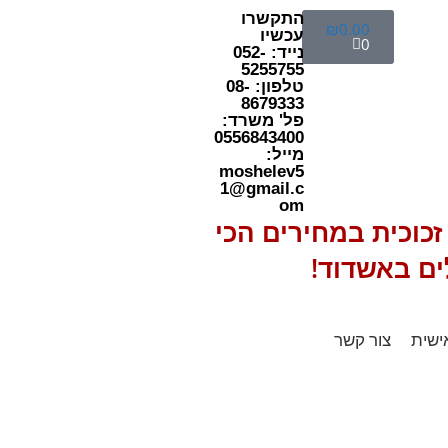
התקשרו
₪
0.00
עכשיו
0
נייד: 052-
5255755
טלפון: 08-
8679333
פל' משרד:
0556843400
מייל:
moshelev5
1@gmail.c
om
כוכית במחירים הכי
ים באשדוד!
ישית
צור קשר