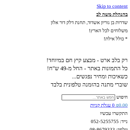
Skip to content
בהנהלת משה לב
שדרות בן גוריון אשדוד, תחנת דלק דור אלון
משלוחים לכל הארץ!
* כולל אילת!
רק בלב ארט - מבצע קיץ חם במיוחד!
כל התמונות באתר - החל מ-49 ש"ח!
כשאיכות ומחיר נפגשים...
שוברי מתנה בהזמנה טלפונית בלבד
חיפוש
0.00
₪
0
עגלת קניות
התקשרו עכשיו
נייד: 052-5255755
טלפון: 08-8679333