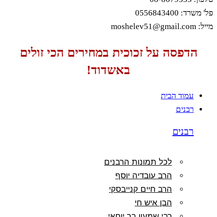
פל' משרד: 0556843400
מייל: moshelev51@gmail.com
הדפסה על זכוכית במחירים הכי זולים
באשדוד!
עמוד הבית
רבנים
רבנים
לכל תמונות הרבנים
הרב עובדיה יוסף
הרב חיים קנייבסקי
הבן איש חי
רבי שמעון בר יוחאי