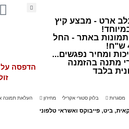
לב ארט - מבצע קיץ
מיוחד!
תמונות באתר - החל
ות ומחיר נפגשים...
י מתנה בהזמנה
הדפסה על ז
נית בלבד
זול
מסגרות
בלוק סטורי אקרילי
מחירון
העלאת תמונה א
ית, ביט, פייבוקס ואשראי טלפוני