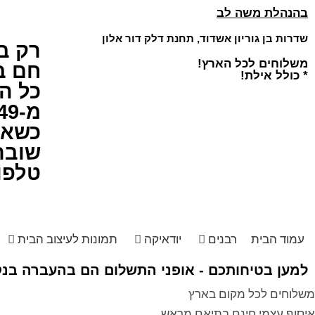
בהנהלת משה לב
שדרות בן גוריון אשדוד, תחנת דלק דור אלון
רק ב
משלוחים לכל הארץ!
חם ב
* כולל אילת!
כל ה
מ-49 ש"ח!
כשאיכ
שובר
טלפו
עמוד הבית
רבנים
יודאיקה
תמונות לעיצוב הבית
למען בטיחותכם - אופני התשלום הם בהעברה בנקא
משלוחים לכל מקום בארץ
איסוף עצמי חינם בתיאם מראש