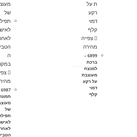
צפייה
מהירה
6899 –
ברכת
למנצח
צפי
מעוצבת
מהיר
על רקע
דמוי
 –
קלף
תמונה
מעוצב
של
תפילה
לאישה
לאחר
הטביל