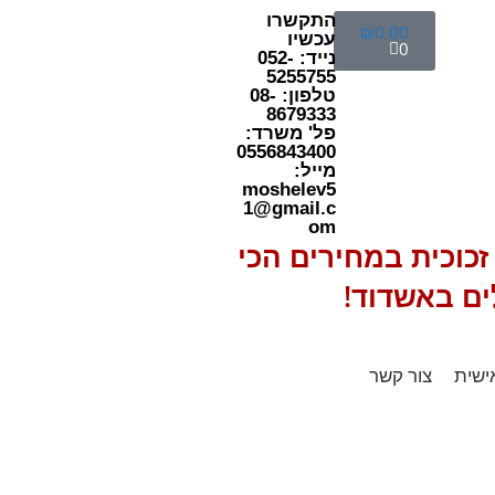
התקשרו
₪
0.00
עכשיו
0
נייד: 052-
5255755
טלפון: 08-
8679333
פל' משרד:
0556843400
מייל:
moshelev5
1@gmail.c
om
כוכית במחירים הכי
ים באשדוד!
ישית
צור קשר