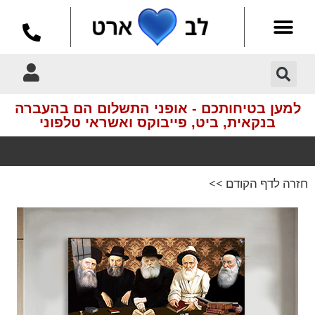
למען בטיחותכם - אופני התשלום הם בהעברה
בנקאית, ביט, פייבוקס ואשראי טלפוני
חזרה לדף הקודם >>
הדמיות
מקצועיות חינם