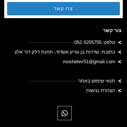
צרו קשר
צור קשר
טלפון: 052-5255755
כתובת: שדרות בן גוריון אשדוד, תחנת דלק דור אלון
moshelev51@gmail.com
תנאי שימוש באתר
הצהרת נגישות