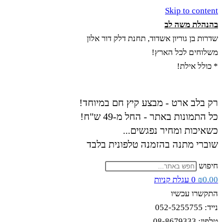
Skip to content
בהנהלת משה לב
שדרות בן גוריון אשדוד, תחנת דלק דור אלון
משלוחים לכל הארץ!
* כולל אילת!
רק בלב ארט - מבצע קיץ חם במיוחד!
כל התמונות באתר - החל מ-49 ש"ח!
כשאיכות ומחיר נפגשים...
שוברי מתנה בהזמנה טלפונית בלבד
חיפוש
0.00
₪
0
עגלת קניות
התקשרו עכשיו
נייד: 052-5255755
טלפון: 08-8679333