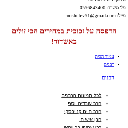
פל' משרד: 0556843400
מייל: moshelev51@gmail.com
הדפסה על זכוכית במחירים הכי זולים
באשדוד!
עמוד הבית
רבנים
רבנים
לכל תמונות הרבנים
הרב עובדיה יוסף
הרב חיים קנייבסקי
הבן איש חי
רבי שמעון בר יוחאי