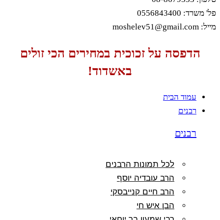
פל' משרד: 0556843400
מייל: moshelev51@gmail.com
הדפסה על זכוכית במחירים הכי זולים
באשדוד!
עמוד הבית
רבנים
רבנים
לכל תמונות הרבנים
הרב עובדיה יוסף
הרב חיים קנייבסקי
הבן איש חי
רבי שמעון בר יוחאי