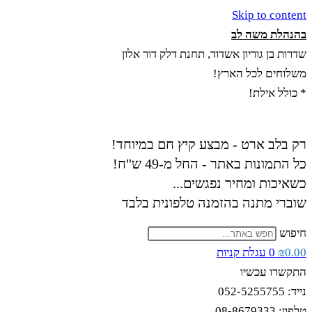
Skip to content
בהנהלת משה לב
שדרות בן גוריון אשדוד, תחנת דלק דור אלון
משלוחים לכל הארץ!
* כולל אילת!
רק בלב ארט - מבצע קיץ חם במיוחד!
כל התמונות באתר - החל מ-49 ש"ח!
כשאיכות ומחיר נפגשים...
שוברי מתנה בהזמנה טלפונית בלבד
חיפוש
0.00
₪
0
עגלת קניות
התקשרו עכשיו
נייד: 052-5255755
טלפון: 08-8679333