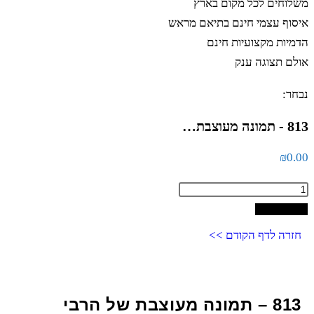
 לכל מקום בארץ
מי חינם בתיאם מראש
קצועיות חינם
גה ענק
סל
דף הקודם >>
81 – תמונה מעוצבת של הרבי