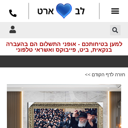
למען בטיחותכם - אופני התשלום הם בהעברה
בנקאית, ביט, פייבוקס ואשראי טלפוני
חזרה לדף הקודם >>
הדמיות
מקצועיות חינם