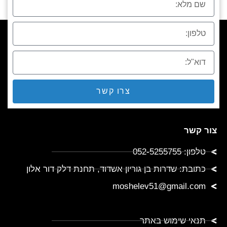
צרו קשר
צור קשר
טלפון: 052-5255755
כתובת: שדרות בן גוריון אשדוד, תחנת דלק דור אלון
moshelev51@gmail.com
תנאי שימוש באתר