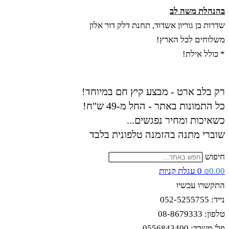
Skip
בהנהלת משה לב
to
שדרות בן גוריון אשדוד, תחנת דלק דור אלון
content
משלוחים לכל הארץ!
* כולל אילת!
רק בלב ארט - מבצע קיץ חם במיוחד!
כל התמונות באתר - החל מ-49 ש"ח!
כשאיכות ומחיר נפגשים...
שוברי מתנה בהזמנה טלפונית בלבד
חיפוש
0.00
₪
0
עגלת קניות
התקשרו עכשיו
נייד: 052-5255755
טלפון: 08-8679333
פל' משרד: 0556843400