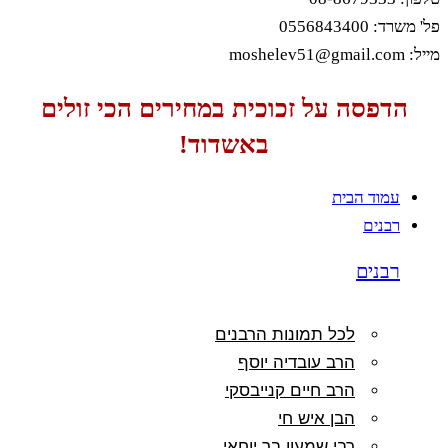
פל' משרד: 0556843400
מייל: moshelev51@gmail.com
הדפסה על זכוכית במחירים הכי זולים
באשדוד!
עמוד הבית
רבנים
רבנים
לכל תמונות הרבנים
הרב עובדיה יוסף
הרב חיים קנייבסקי
הבן איש חי
רבי שמעון בר יוחאי