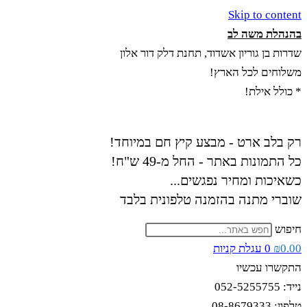
Skip to content
בהנהלת משה לב
שדרות בן גוריון אשדוד, תחנת דלק דור אלון
משלוחים לכל הארץ!
* כולל אילת!
רק בלב ארט - מבצע קיץ חם במיוחד!
כל התמונות באתר - החל מ-49 ש"ח!
כשאיכות ומחיר נפגשים...
שוברי מתנה בהזמנה טלפונית בלבד
חיפוש
0.00
₪
0
עגלת קניות
התקשרו עכשיו
נייד: 052-5255755
טלפון: 08-8679333