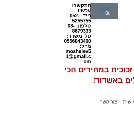
התקשרו
₪
0.00
עכשיו
0
נייד: 052-
5255755
טלפון: 08-
8679333
פל' משרד:
0556843400
מייל:
moshelev5
1@gmail.c
om
כוכית במחירים הכי
ים באשדוד!
ישית
צור קשר