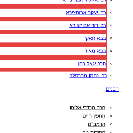
רבי יעקב אבוחצירא
רבי דוד אבוחצירא
בבא חאקי
בבא מאיר
הרב יגאל כהן
רבי נחמן מברסלב
רבנים
הרב מרדכי אליהו
החפץ חיים
הרמב"ם
חסידות גור