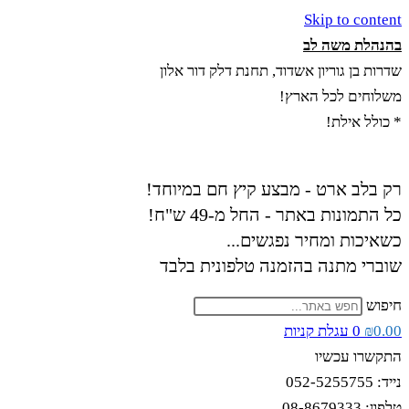
Skip to content
בהנהלת משה לב
שדרות בן גוריון אשדוד, תחנת דלק דור אלון
משלוחים לכל הארץ!
* כולל אילת!
רק בלב ארט - מבצע קיץ חם במיוחד!
כל התמונות באתר - החל מ-49 ש"ח!
כשאיכות ומחיר נפגשים...
שוברי מתנה בהזמנה טלפונית בלבד
חיפוש
0.00
₪
0
עגלת קניות
התקשרו עכשיו
נייד: 052-5255755
טלפון: 08-8679333