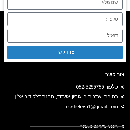
צרו קשר
צור קשר
טלפון: 052-5255755
כתובת: שדרות בן גוריון אשדוד, תחנת דלק דור אלון
moshelev51@gmail.com
תנאי שימוש באתר