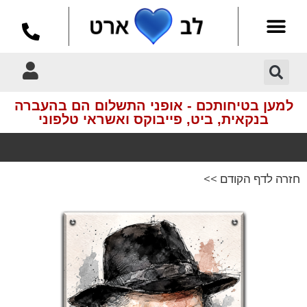
בעלי חיים
צור קשר
עמוד הבית
אומנות מודרנית
למען בטיחותכם - אופני התשלום הם בהעברה
בנקאית, ביט, פייבוקס ואשראי טלפוני
חזרה לדף הקודם >>
משלוחים לכל
מקום בארץ