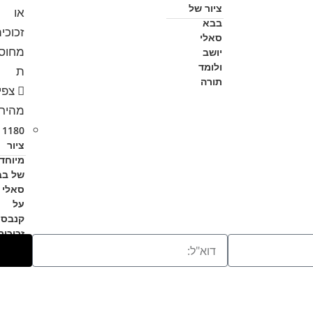
ציור של
בבא
סאלי
יושב
ולומד
תורה
צפי
מהיר
 –
ציור
מיוחד
של בב
סאלי
על
קנבס 
זכוכית
מחוס
ת