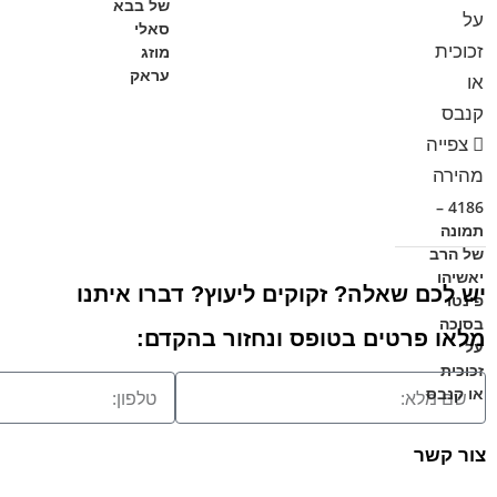
של בבא
סאלי
מוזג
עראק
צפייה
מהירה
4186 –
תמונה
של הרב
יאשיהו
יש לכם שאלה? זקוקים ליעוץ? דברו איתנו
פינטו
בסוכה
מלאו פרטים בטופס ונחזור בהקדם:
על
זכוכית
או קנבס
צור קשר