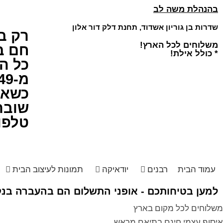
בהנהלת משה לב
שדרות בן גוריון אשדוד, תחנת דלק דור אלון
רק ב
משלוחים לכל הארץ!
חם ב
* כולל אילת!
כל ה
מ-49 ש"ח!
כשאיכ
שובר
טלפו
עמוד הבית
רבנים
יודאיקה
תמונות לעיצוב הבית
למען בטיחותכם - אופני התשלום הם בהעברה בנקא
משלוחים לכל מקום בארץ
איסוף עצמי חינם בתיאם מראש