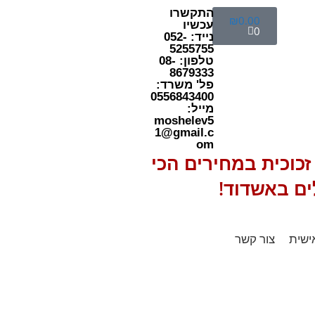
התקשרו
₪
0.00
עכשיו
0
נייד: 052-
5255755
טלפון: 08-
8679333
פל' משרד:
0556843400
מייל:
moshelev5
1@gmail.c
om
כוכית במחירים הכי
ים באשדוד!
ישית
צור קשר