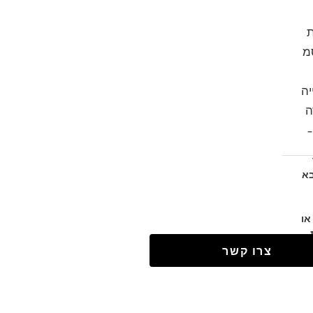
יה
ה
1180
א
או
מ
צרו קשר