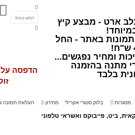
לב ארט - מבצע קיץ
מיוחד!
תמונות באתר - החל
ות ומחיר נפגשים...
י מתנה בהזמנה
הדפסה על ז
נית בלבד
זול
מסגרות
בלוק סטורי אקרילי
מחירון
העלאת תמונה א
ית, ביט, פייבוקס ואשראי טלפוני