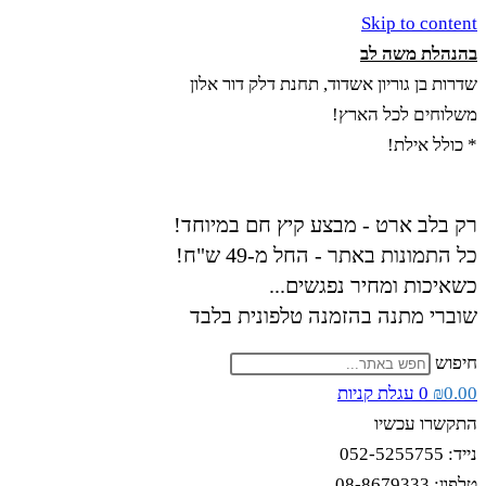
Skip to content
בהנהלת משה לב
שדרות בן גוריון אשדוד, תחנת דלק דור אלון
משלוחים לכל הארץ!
* כולל אילת!
רק בלב ארט - מבצע קיץ חם במיוחד!
כל התמונות באתר - החל מ-49 ש"ח!
כשאיכות ומחיר נפגשים...
שוברי מתנה בהזמנה טלפונית בלבד
חיפוש
0.00
₪
0
עגלת קניות
התקשרו עכשיו
נייד: 052-5255755
טלפון: 08-8679333