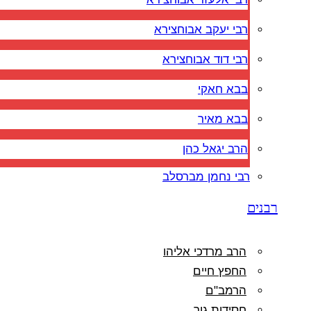
רבי יעקב אבוחצירא
רבי דוד אבוחצירא
בבא חאקי
בבא מאיר
הרב יגאל כהן
רבי נחמן מברסלב
רבנים
הרב מרדכי אליהו
החפץ חיים
הרמב"ם
חסידות גור