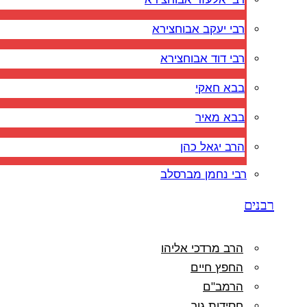
רבי יעקב אבוחצירא
רבי דוד אבוחצירא
בבא חאקי
בבא מאיר
הרב יגאל כהן
רבי נחמן מברסלב
רבנים
הרב מרדכי אליהו
החפץ חיים
הרמב"ם
חסידות גור