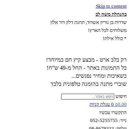
Skip to content
בהנהלת משה לב
שדרות בן גוריון אשדוד, תחנת דלק דור אלון
משלוחים לכל הארץ!
* כולל אילת!
רק בלב ארט - מבצע קיץ חם במיוחד!
כל התמונות באתר - החל מ-49 ש"ח!
כשאיכות ומחיר נפגשים...
שוברי מתנה בהזמנה טלפונית בלבד
חיפוש
0.00
₪
0
עגלת קניות
התקשרו עכשיו
נייד: 052-5255755
טלפון: 08-8679333