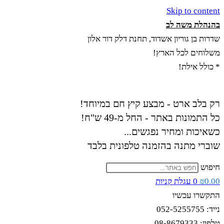
Skip to content
בהנהלת משה לב
שדרות בן גוריון אשדוד, תחנת דלק דור אלון
משלוחים לכל הארץ!
* כולל אילת!
רק בלב ארט - מבצע קיץ חם במיוחד!
כל התמונות באתר - החל מ-49 ש"ח!
כשאיכות ומחיר נפגשים...
שוברי מתנה בהזמנה טלפונית בלבד
חיפוש
0.00
₪
0
עגלת קניות
התקשרו עכשיו
נייד: 052-5255755
טלפון: 08-8679333