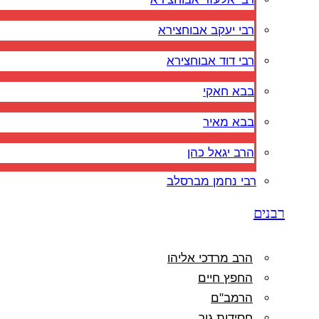
רבי יעקב אבוחצירא
רבי דוד אבוחצירא
בבא חאקי
בבא מאיר
הרב יגאל כהן
רבי נחמן מברסלב
רבנים
הרב מרדכי אליהו
החפץ חיים
הרמב"ם
חסידות גור