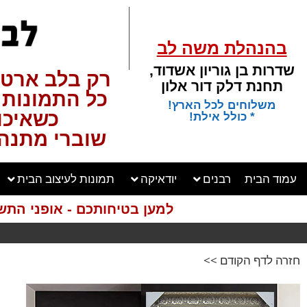
בהנהלת משה לב
שדרות בן גוריון אשדוד,
רק בלב ארט 
תחנת דלק דור אלון
כל התמונות באת
משלוחים לכל הארץ!
כשאיכות
* כולל אילת!
שוברי מתנה 
עמוד הבית
רבנים
יודאיקה
תמונות לעיצוב הבית
למען בטיחותכם - אופני התש
חזרה לדף הקודם >>
הדמיות
מקצועיות חינם