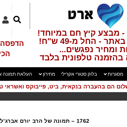
- מבצע קיץ חם במיוחד!
ר - החל מ-49 ש"ח!
הדפסה ע
 ומחיר נפגשים...
הכי
בהזמנה טלפונית בלבד
מסגרות
בלוק סטורי אקרילי
מחירון
העלאת תמונה א
לום הם בהעברה בנקאית, ביט, פייבוקס ואשראי טל
1762 – תמונה של הרב יורם אברג'ל על זכוכית או קנבס