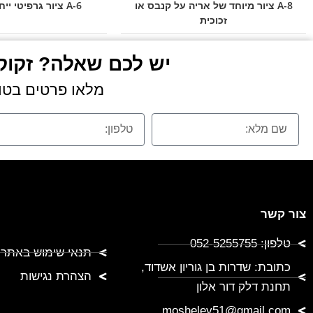
A-8 ציור מיוחד של אריה על קנבס או
A-6 ציור גרפיטי ייחודי של אריה
זכוכית
יש לכם שאלה? זקוקי
מלאו פרטים בטופ
צור קשר
טלפון: 052-5255755
תנאי שימוש באתר
כתובת: שדרות בן גוריון אשדוד,
הצהרת נגישות
תחנת דלק דור אלון
moshelev51@gmail.com