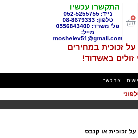
התקשרו עכשיו
נייד: 052-5255755
0
טלפון: 08-8679333
פל' משרד: 0556843400
מייל:
moshelev51@gmail.com
ל זכוכית במחירים
 זולים באשדוד!
ישית
צור קשר
פוני
אולם
תצוגה ענק