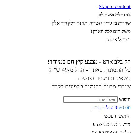
Skip to content
בהנהלת משה לב
שדרות בן גוריון אשדוד, תחנת דלק דור אלון
משלוחים לכל הארץ!
* כולל אילת!
רק בלב ארט - מבצע קיץ חם במיוחד!
כל התמונות באתר - החל מ-49 ש"ח!
כשאיכות ומחיר נפגשים...
שוברי מתנה בהזמנה טלפונית בלבד
חיפוש
0.00
₪
0
עגלת קניות
התקשרו עכשיו
נייד: 052-5255755
טלפון: 08-8679333