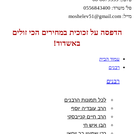
פל' משרד: 0556843400
מייל: moshelev51@gmail.com
הדפסה על זכוכית במחירים הכי זולים
באשדוד!
עמוד הבית
רבנים
רבנים
לכל תמונות הרבנים
הרב עובדיה יוסף
הרב חיים קנייבסקי
הבן איש חי
רבי שמעון בר יוחאי