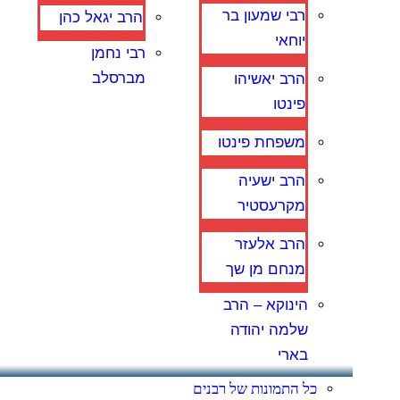
רבי שמעון בר
הרב יגאל כהן
יוחאי
רבי נחמן
מברסלב
הרב יאשיהו
פינטו
משפחת פינטו
הרב ישעיה
מקרעסטיר
הרב אלעזר
מנחם מן שך
הינוקא – הרב
שלמה יהודה
בארי
כל התמונות של רבנים