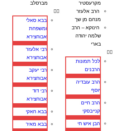
מקרעסטיר
מברסלב
הרב אלעזר
מנחם מן שך
בבא סאלי
הינוקא – הרב
ומשפחת
שלמה יהודה
אבוחצירא
בארי
רבי אלעזר
אבוחצירא
לכל תמונות
הרבנים
רבי יעקב
אבוחצירא
הרב עובדיה
יוסף
רבי דוד
אבוחצירא
הרב חיים
קנייבסקי
בבא חאקי
הבן איש חי
בבא מאיר