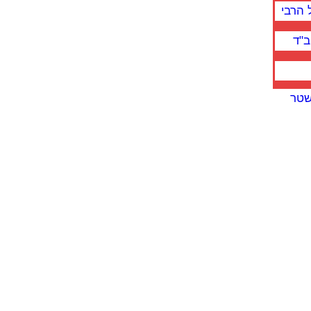
 הרבי
ב"ד
שטר