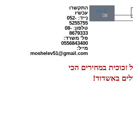
התקשרו
₪
0.00
עכשיו
0
נייד: 052-
5255755
טלפון: 08-
8679333
פל' משרד:
0556843400
מייל:
moshelev51@gmail.com
זכוכית במחירים הכי
ולים באשדוד!