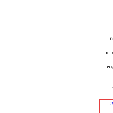
ת
הדות
דש
ת