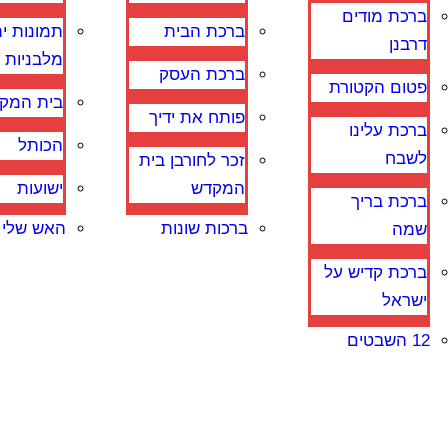
ברכת מודים
ברכת הבית
תמונות י
דרבנן
מלבניות
ברכת העסק
פטום הקטורת
בית המק
פותח את ידיך
ברכת עלינו
הכותל
לשבח
זכר לחורבן בית
המקדש
ישועות
ברכת בריך
ברכות שונות
האש שלי
שמה
ברכת קדיש על
ישראל
12 השבטים