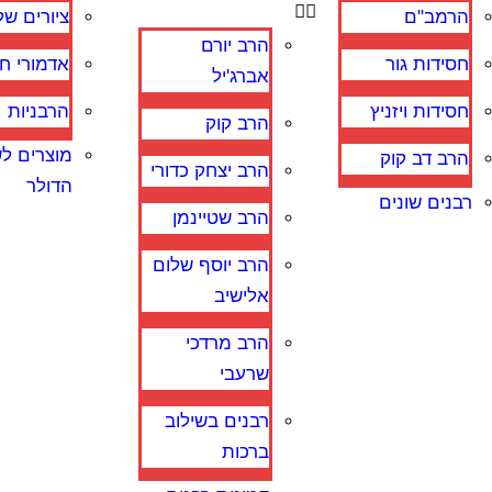
הרמב"ם
ציורים של
הרב יורם
חסידות גור
אדמורי ח
אברג'יל
חסידות ויזניץ
הרבניות
הרב קוק
מוצרים ל
הרב דב קוק
הרב יצחק כדורי
הדולר
רבנים שונים
הרב שטיינמן
הרב יוסף שלום
אלישיב
הרב מרדכי
שרעבי
רבנים בשילוב
ברכות