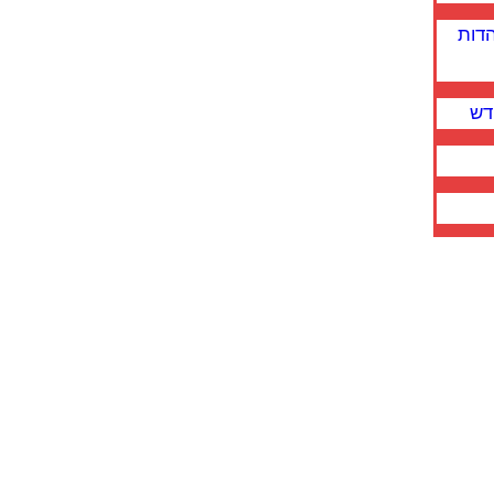
הדות
דש