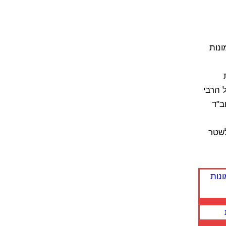
נות
 הרבי
ב"ד
שטר
נות