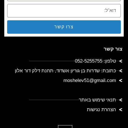
צרו קשר
צור קשר
טלפון: 052-5255755
כתובת: שדרות בן גוריון אשדוד, תחנת דלק דור אלון
moshelev51@gmail.com
תנאי שימוש באתר
הצהרת נגישות