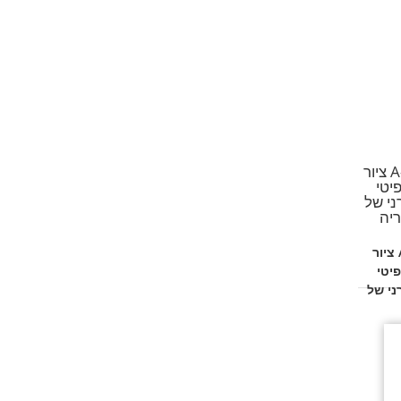
A-1 ציור
יטי
ני של
יה