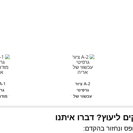
A-2 ציור
גרפיטי
גרפ
עכשווי של
מודר
אריה
אר
ם ליעוץ? דברו איתנו
ס ונחזור בהקדם: