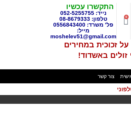
התקשרו עכשיו
נייד: 052-5255755
0
טלפון: 08-8679333
פל' משרד: 0556843400
מייל:
moshelev51@gmail.com
ל זכוכית במחירים
 זולים באשדוד!
ישית
צור קשר
פוני
איסוף עצמי חינם
בתיאם מראש