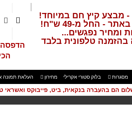
- מבצע קיץ חם במיוחד!
ר - החל מ-49 ש"ח!
 ומחיר נפגשים...
בהזמנה טלפונית בלבד
הדפסה ע
הכי
מסגרות
בלוק סטורי אקרילי
מחירון
העלאת תמונה א
לום הם בהעברה בנקאית, ביט, פייבוקס ואשראי טל