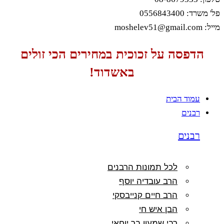
פל' משרד: 0556843400
מייל: moshelev51@gmail.com
הדפסה על זכוכית במחירים הכי זולים
באשדוד!
עמוד הבית
רבנים
רבנים
לכל תמונות הרבנים
הרב עובדיה יוסף
הרב חיים קנייבסקי
הבן איש חי
רבי שמעון בר יוחאי