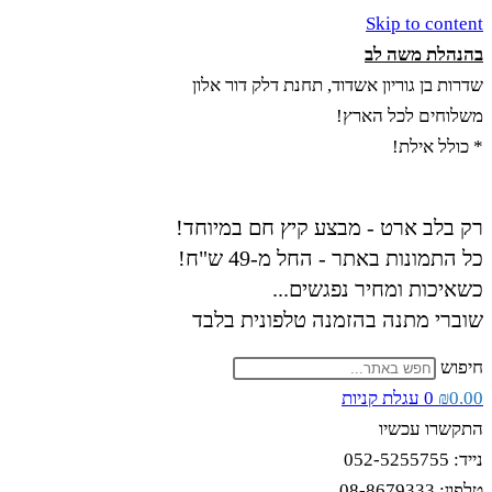
Skip to content
בהנהלת משה לב
שדרות בן גוריון אשדוד, תחנת דלק דור אלון
משלוחים לכל הארץ!
* כולל אילת!
רק בלב ארט - מבצע קיץ חם במיוחד!
כל התמונות באתר - החל מ-49 ש"ח!
כשאיכות ומחיר נפגשים...
שוברי מתנה בהזמנה טלפונית בלבד
חיפוש
0.00
₪
0
עגלת קניות
התקשרו עכשיו
נייד: 052-5255755
טלפון: 08-8679333