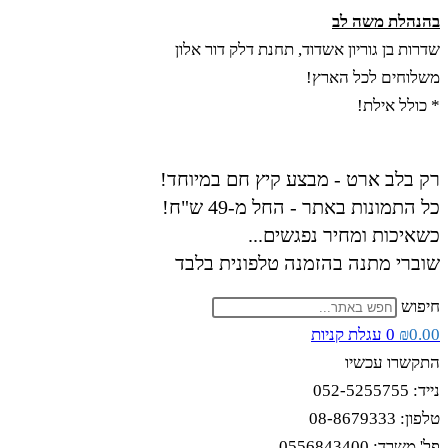
Skip
בהנהלת משה לב
to
שדרות בן גוריון אשדוד, תחנת דלק דור אלון
content
משלוחים לכל הארץ!
* כולל אילת!
רק בלב ארט - מבצע קיץ חם במיוחד!
כל התמונות באתר - החל מ-49 ש"ח!
כשאיכות ומחיר נפגשים...
שוברי מתנה בהזמנה טלפונית בלבד
חיפוש
0.00
₪
0
עגלת קניות
התקשרו עכשיו
נייד: 052-5255755
טלפון: 08-8679333
פל' משרד: 0556843400