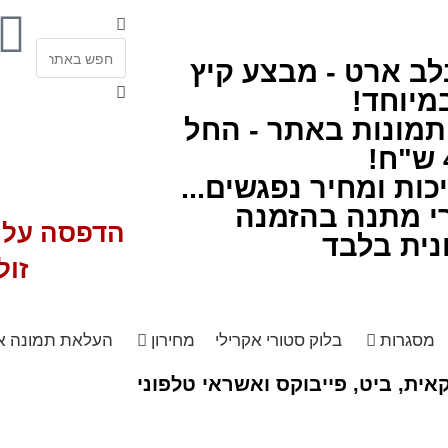
לב ארט - מבצע קיץ
מיוחד!
תמונות באתר - החל
ות ומחיר נפגשים...
י מתנה בהזמנה
הדפסה על ז
נית בלבד
זול
מסגרות
בלוק סטורי אקרילי
מחירון
העלאת תמונה א
ית, ביט, פייבוקס ואשראי טלפוני