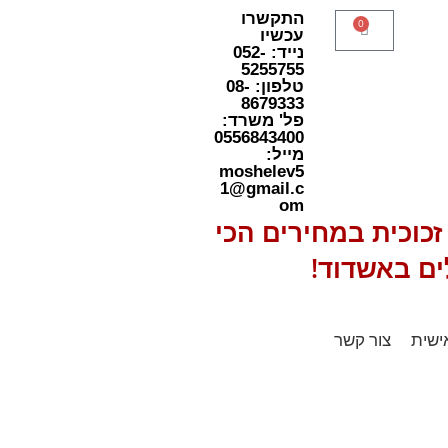
התקשרו
0
עכשיו
נייד: 052-
5255755
טלפון: 08-
8679333
פל' משרד:
0556843400
מייל:
moshelev5
1@gmail.c
om
כוכית במחירים הכי
ים באשדוד!
ישית
צור קשר