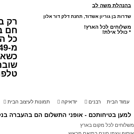
בהנהלת משה לב
שדרות בן גוריון אשדוד, תחנת דלק דור אלון
רק ב
משלוחים לכל הארץ!
חם ב
* כולל אילת!
כל ה
מ-49 ש"ח!
כשאיכ
שובר
טלפו
עמוד הבית
רבנים
יודאיקה
תמונות לעיצוב הבית
למען בטיחותכם - אופני התשלום הם בהעברה בנקא
משלוחים לכל מקום בארץ
איסוף עצמי חינם בתיאם מראש