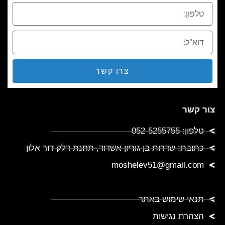
צרו קשר
צור קשר
טלפון: 052-5255755
כתובת: שדרות בן גוריון אשדוד, תחנת דלק דור אלון
moshelev51@gmail.com
תנאי שימוש באתר
הצהרת נגישות