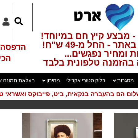
- מבצע קיץ חם במיוחד!
ר - החל מ-49 ש"ח!
הדפסה ע
 ומחיר נפגשים...
הכי
בהזמנה טלפונית בלבד
מסגרות
בלוק סטורי אקרילי
מחירון
העלאת תמונה א
לום הם בהעברה בנקאית, ביט, פייבוקס ואשראי טל