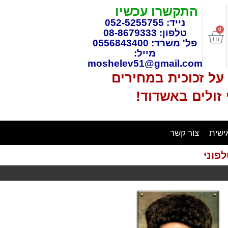
התקשרו עכשיו
נייד: 052-5255755
0
טלפון: 08-8679333
פל' משרד: 0556843400
מייל:
moshelev51@gmail.com
ל זכוכית במחירים
 זולים באשדוד!
ישית
צור קשר
פוני
איסוף עצמי חינם
בתיאם מראש