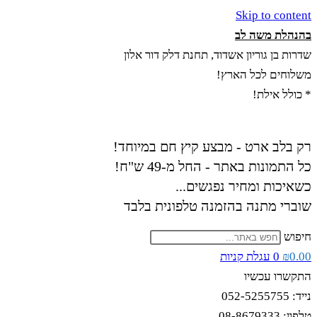
Skip to content
בהנהלת משה לב
שדרות בן גוריון אשדוד, תחנת דלק דור אלון
משלוחים לכל הארץ!
* כולל אילת!
רק בלב ארט - מבצע קיץ חם במיוחד!
כל התמונות באתר - החל מ-49 ש"ח!
כשאיכות ומחיר נפגשים...
שוברי מתנה בהזמנה טלפונית בלבד
חיפוש
0.00
₪
0
עגלת קניות
התקשרו עכשיו
נייד: 052-5255755
טלפון: 08-8679333