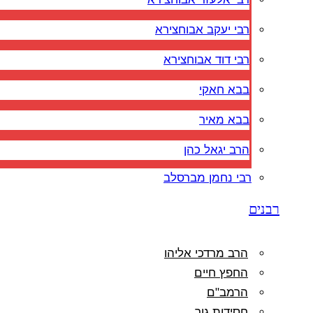
רבי יעקב אבוחצירא
רבי דוד אבוחצירא
בבא חאקי
בבא מאיר
הרב יגאל כהן
רבי נחמן מברסלב
רבנים
הרב מרדכי אליהו
החפץ חיים
הרמב"ם
חסידות גור