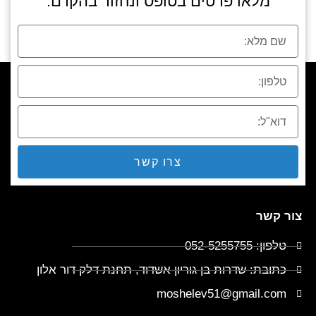
מלאו פרטים בטופס ונחזור בהקדם:
צרו קשר
צור קשר
טלפון: 052-5255755
כתובת: שדרות בן גוריון אשדוד, תחנת דלק דור אלון
moshelev51@gmail.com